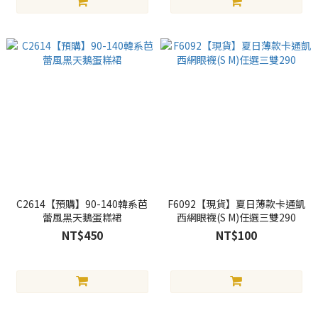
C2614【預購】90-140韓系芭
F6092【現貨】夏日薄款卡通凱
蕾風黑天鵝蛋糕裙
西網眼襪(S M)任選三雙290
NT$450
NT$100