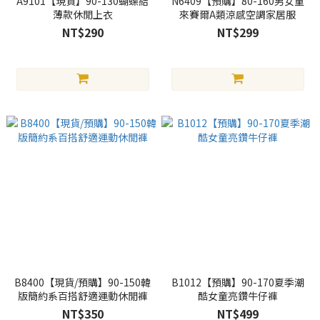
A9101【現貨】90-130蝴蝶結
N6409【預購】80-160男女童
薄款休閒上衣
來賽爾A類涼感空調家居服
NT$290
NT$299
B8400【現貨/預購】90-150韓
B1012【預購】90-170夏季潮
版簡約系百搭舒適運動休閒褲
酷女童亮鑽牛仔褲
NT$350
NT$499