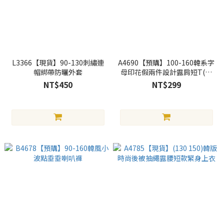
L3366【現貨】90-130刺繡連
A4690【預購】100-160韓系字
帽綁帶防曬外套
母印花假兩件設計露肩短T(三
色)
NT$450
NT$299