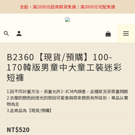
全館，滿1000元超商取貨免運｜滿3000元宅配免運
全館，滿1000元超商取貨免運｜滿3000元宅配免運
Welcome
全館，滿1000元超商取貨免運｜滿3000元宅配免運
B2360【現貨/預購】100-
170韓版男童中大童工裝迷彩
短褲
1.因不同計量方法，測量允許2-3CM內誤差，此種狀況非質量問題
2.衣服的顏色因燈光的原因可能會與原來顏色有所區別，單品以實
物為主
3.此商品為【現貨/預購】
NT$520