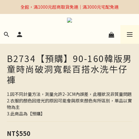
全館，滿1000元超商取貨免運｜滿3000元宅配免運
全館，滿1000元超商取貨免運｜滿3000元宅配免運
Welcome
全館，滿1000元超商取貨免運｜滿3000元宅配免運
B2734【預購】90-160韓版男
童時尚破洞寬鬆百搭水洗牛仔
褲
1.因不同計量方法，測量允許2-3CM內誤差，此種狀況非質量問題
2.衣服的顏色因燈光的原因可能會與原來顏色有所區別，單品以實
物為主
3.此商品為【預購】
NT$550