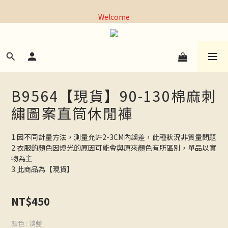
全館，滿1000元超商取貨免運｜滿3000元宅配免運
Welcome
全館，滿1000元超商取貨免運｜滿3000元宅配免運
B9564【現貨】90-130棉麻刺
繡圖案直筒休閒褲
1.因不同計量方法，測量允許2-3CM內誤差，此種狀況非質量問題
2.衣服的顏色因燈光的原因可能會與原來顏色有所區別，單品以實
物為主
3.此商品為【現貨】
NT$450
顏色
: 淡藍