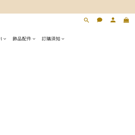
l
飾品配件
訂購須知