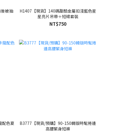
時尚後被抽
H1407【現貨】140碼甜酷金屬扣淺藍色星
星亮片吊帶＋短裙套裝
NT$750
卡龍配色夏
B3777【現貨/預購】90-150韓版時髦捲邊
高腰緊身短褲