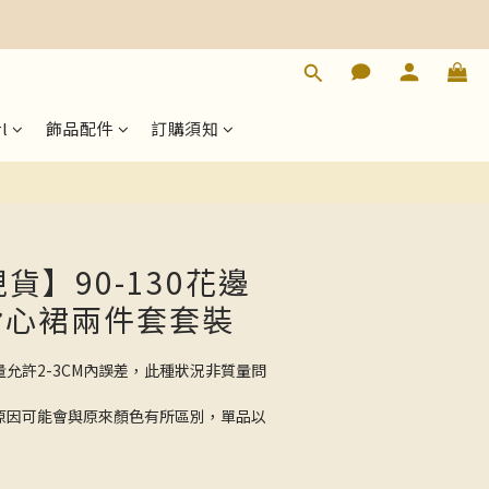
立即購買
l
飾品配件
訂購須知
現貨】90-130花邊
背心裙兩件套套裝
量允許2-3CM內誤差，此種狀況非質量問
的原因可能會與原來顏色有所區別，單品以