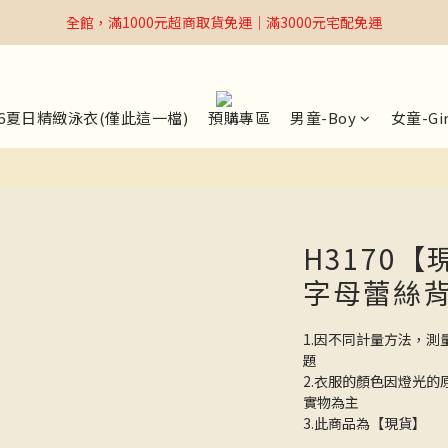
全館，滿1000元超商取貨免運｜滿3000元宅配免運
全館，滿1000元超商取貨免運｜滿3000元宅配免運
Welcome
全館，滿1000元超商取貨免運｜滿3000元宅配免運
26夏日精緻泳衣(僅此這一檔)
預購專區
男童-Boy
女童-Gir
H3170【
字母蕾絲
1.因不同計量方法，測
題
2.衣服的顏色因燈光
實物為主
3.此商品為【現貨】