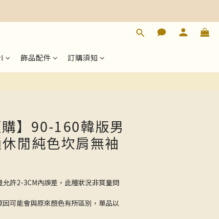
立即購買
l
飾品配件
訂購須知
預購】90-160韓版男
通休閒純色坎肩無袖
量允許2-3CM內誤差，此種狀況非質量問
的原因可能會與原來顏色有所區別，單品以