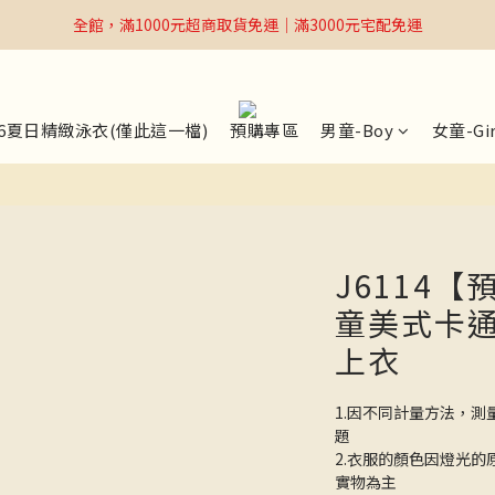
全館，滿1000元超商取貨免運｜滿3000元宅配免運
全館，滿1000元超商取貨免運｜滿3000元宅配免運
Welcome
全館，滿1000元超商取貨免運｜滿3000元宅配免運
26夏日精緻泳衣(僅此這一檔)
預購專區
男童-Boy
女童-Gir
J6114【
童美式卡
上衣
1.因不同計量方法，測
題
2.衣服的顏色因燈光
實物為主