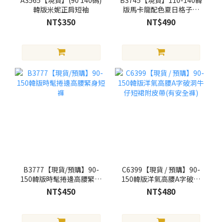
韓版米妮正肩短袖
版馬卡龍配色夏日格子褲
(含星星人)
NT$350
NT$490
B3777【現貨/預購】90-
C6399【現貨 / 預購】90-
150韓版時髦捲邊高腰緊身
150韓版洋氣高腰A字破洞
短褲
牛仔短裙附皮帶(有安全褲)
NT$450
NT$480