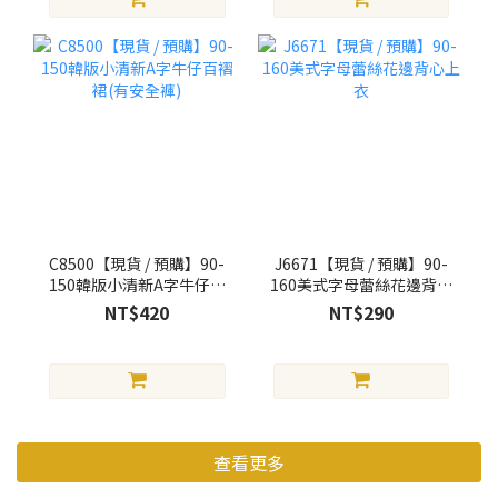
C8500【現貨 / 預購】90-
J6671【現貨 / 預購】90-
150韓版小清新A字牛仔百
160美式字母蕾絲花邊背心
褶裙(有安全褲)
上衣
NT$420
NT$290
查看更多