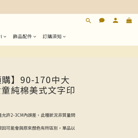
立即購買
l
飾品配件
訂購須知
預購】90-170中大
女童純棉美式文字印
量允許2-3CM內誤差，此種狀況非質量問
的原因可能會與原來顏色有所區別，單品以