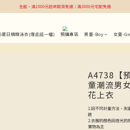
全館，滿1000元超商取貨免運｜滿3000元宅配免運
全館，滿1000元超商取貨免運｜滿3000元宅配免運
Welcome
全館，滿1000元超商取貨免運｜滿3000元宅配免運
26夏日精緻泳衣(僅此這一檔)
預購專區
男童-Boy
女童-Gir
A4738【
童潮流男
花上衣
1.因不同計量方法，測
題
2.衣服的顏色因燈光
實物為主