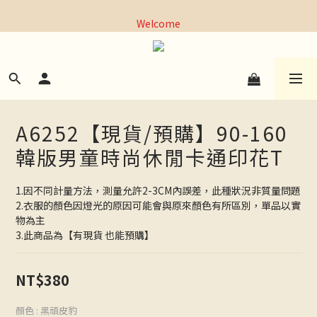
全館，滿1000元超商取貨免運｜滿3000元宅配免運
Welcome
全館，滿1000元超商取貨免運｜滿3000元宅配免運
A6252【現貨/預購】90-160
韓版男童時尚休閒卡通印花T
1.因不同計量方法，測量允許2-3CM內誤差，此種狀況非質量問題
2.衣服的顏色因燈光的原因可能會與原來顏色有所區別，單品以實
物為主
3.此商品為【有現貨 也能預購】
NT$380
顏色
: 黑頑皮豹