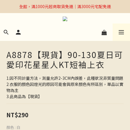
全館，滿1000元超商取貨免運｜滿3000元宅配免運
全館，滿1000元超商取貨免運｜滿3000元宅配免運
Welcome
全館，滿1000元超商取貨免運｜滿3000元宅配免運
A8878【現貨】90-130夏日可
愛印花星星人KT短袖上衣
1.因不同計量方法，測量允許2-3CM內誤差，此種狀況非質量問題
2.衣服的顏色因燈光的原因可能會與原來顏色有所區別，單品以實
物為主
3.此商品為【現貨】
NT$290
顏色
: 白