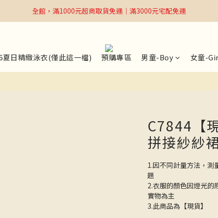
全館，滿1000元超商取貨免運｜滿3000元宅配免運
全館，滿1000元超商取貨免運｜滿3000元宅配免運
Welcome
全館，滿1000元超商取貨免運｜滿3000元宅配免運
26夏日精緻泳衣(僅此這一檔)
預購專區
男童-Boy
女童-Gir
C7844【
拼接紗紗
1.因不同計量方法，測
題
2.衣服的顏色因燈光
實物為主
3.此商品為【現貨】