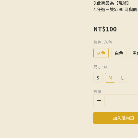
3.此商品為【現貨】
4.任選三雙$290 可與
NT$100
顏色
: 灰色
灰色
白色
黑
尺寸
: M
S
M
L
數量
加入購物車