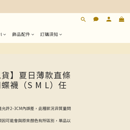
立即購買
l
飾品配件
訂購須知
【現貨】夏日薄款直條
蝶襪（S M L）任
量允許2-3CM內誤差，此種狀況非質量問
的原因可能會與原來顏色有所區別，單品以