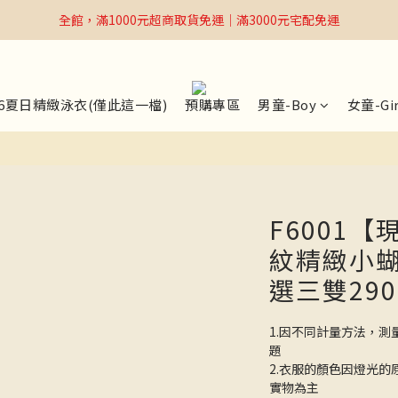
全館，滿1000元超商取貨免運｜滿3000元宅配免運
全館，滿1000元超商取貨免運｜滿3000元宅配免運
Welcome
全館，滿1000元超商取貨免運｜滿3000元宅配免運
26夏日精緻泳衣(僅此這一檔)
預購專區
男童-Boy
女童-Gir
F6001
紋精緻小蝴
選三雙290
1.因不同計量方法，測
題
2.衣服的顏色因燈光
實物為主