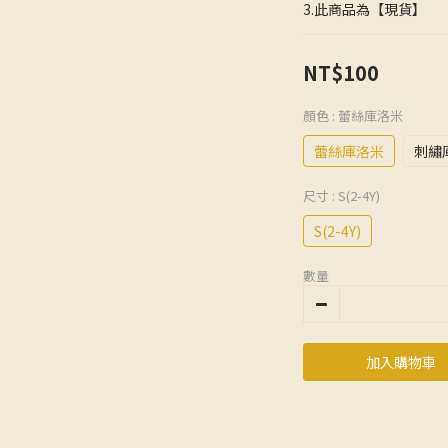
3.此商品為【現貨】
NT$100
顏色
: 蕾絲庫洛米
蕾絲庫洛米
刺繡
尺寸
: S(2-4Y)
S(2-4Y)
數量
加入購物車