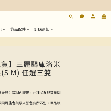
立即購買
l
飾品配件
訂購須知
【現貨】三麗鷗庫洛米
S M) 任選三雙
量允許2-3CM內誤差，此種狀況非質量問
的原因可能會與原來顏色有所區別，單品以