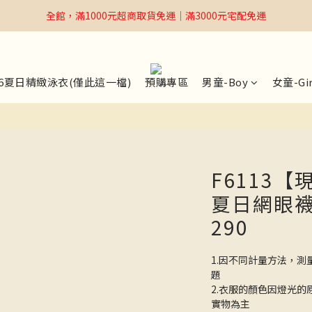
全館，滿1000元超商取貨免運｜滿3000元宅配免運
全館，滿1000元超商取貨免運｜滿3000元宅配免運
Welcome
全館，滿1000元超商取貨免運｜滿3000元宅配免運
26夏日精緻泳衣(僅此這一檔)
預購專區
男童-Boy
女童-Gir
F6113
夏日網眼襪(
290
1.因不同計量方法，測
題
2.衣服的顏色因燈光
實物為主