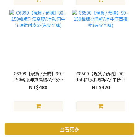
C6399【現貨 / 預購】90-
C8500【現貨 / 預購】90-
150韓版洋氣高腰A字破洞
150韓版小清新A字牛仔百
牛仔短裙附皮帶(有安全褲)
褶裙(有安全褲)
NT$480
NT$420
查看更多