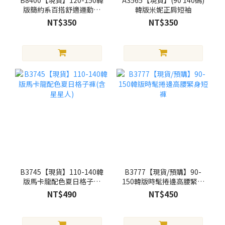
版簡約系百搭舒適運動休
韓版米妮正肩短袖
閒褲(粉)
NT$350
NT$350
B3745【現貨】110-140韓
B3777【現貨/預購】90-
版馬卡龍配色夏日格子褲
150韓版時髦捲邊高腰緊身
(含星星人)
短褲
NT$490
NT$450